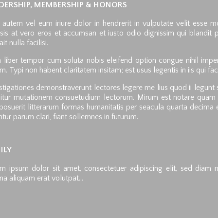
DERSHIP, MEMBERSHIP & HONORS
 autem vel eum iriure dolor in hendrerit in vulputate velit esse m
lisis at vero eros et accumsan et iusto odio dignissim qui blandit 
it nulla facilisi.
liber tempor cum soluta nobis eleifend option congue nihil imp
m. Typi non habent claritatem insitam; est usus legentis in iis qui fa
stigationes demonstraverunt lectores legere me lius quod ii legunt 
itur mutationem consuetudium lectorum. Mirum est notare quam 
posuerit litterarum formas humanitatis per seacula quarta decima
ntur parum clari, fiant sollemnes in futurum.
ILY
m ipsum dolor sit amet, consectetuer adipiscing elit, sed diam
a aliquam erat volutpat…