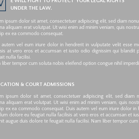
E WILL FIGHT TO PROTECT
YOUR LEGAL RIGHTS
W
UNDER THE LAW.
m ipsum dolor sit amet, consectetuer adipiscing elit, sed diam non
a aliquam erat volutpat. Ut wisi enim ad minim veniam, quis nostrud 
uip ex ea commodo consequat.
 autem vel eum iriure dolor in hendrerit in vulputate velit esse m
lisis at vero eros et accumsan et iusto odio dignissim qui blandit 
it nulla facilisi.
liber tempor cum soluta nobis eleifend option congue nihil imperdi
CATION & COURT ADMISSIONS
m ipsum dolor sit amet, consectetuer adipiscing elit, sed diam
a aliquam erat volutpat. Ut wisi enim ad minim veniam, quis nostrud
uip ex ea commodo consequat. Duis autem vel eum iriure dolor in he
illum dolore eu feugiat nulla facilisis at vero eros et accumsan et iu
nit augue duis dolore te feugait nulla facilisi. Nam liber tempor cum