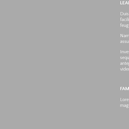
LEA
Duis
faci
feuga
Nam 
assu
Inve
sequ
ante
vide
FAM
Lore
magn