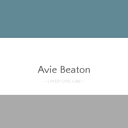
Avie Beaton
– LAYER CIVIL LAW –