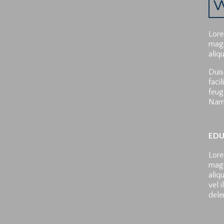
Lore
magn
aliq
Duis
faci
feuga
Nam 
EDU
Lore
magn
aliq
vel 
dele