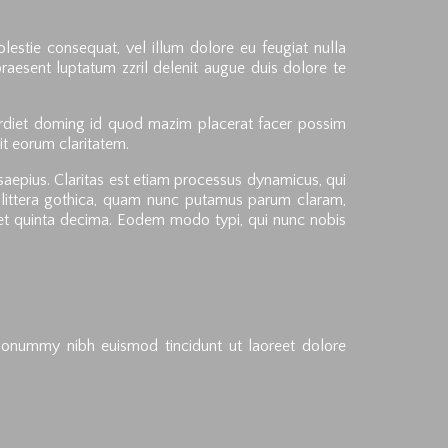
olestie consequat, vel illum dolore eu feugiat nulla
praesent luptatum zzril delenit augue duis dolore te
erdiet doming id quod mazim placerat facer possim
cit eorum claritatem.
saepius. Claritas est etiam processus dynamicus, qui
littera gothica, quam nunc putamus parum claram,
 et quinta decima. Eodem modo typi, qui nunc nobis
 nonummy nibh euismod tincidunt ut laoreet dolore