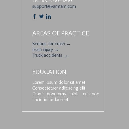
Tel: 800-700-6200
support@vamtam.com



AREAS OF PRACTICE
Serious car crash →
Brain injury →
Truck accidents →
EDUCATION
Lorem ipsum dolor sit amet
Consectetuer adipiscing elit
Diam nonummy nibh euismod
tincidunt ut laoreet.