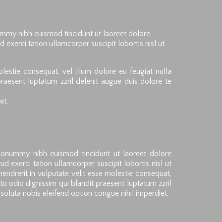
ummy nibh euismod tincidunt ut laoreet dolore
exerci tation ullamcorper suscipit lobortis nisl ut
olestie consequat, vel illum dolore eu feugiat nulla
praesent luptatum zzril delenit augue duis dolore te
et.
 nonummy nibh euismod tincidunt ut laoreet dolore
 exerci tation ullamcorper suscipit lobortis nisl ut
ndrerit in vulputate velit esse molestie consequat,
sto odio dignissim qui blandit praesent luptatum zzril
 soluta nobis eleifend option congue nihil imperdiet.